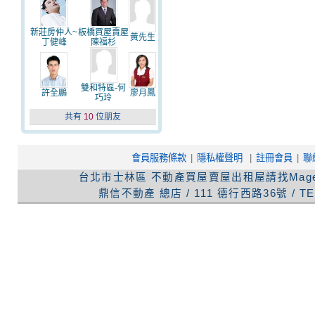
新莊房仲人~
板橋買屋賣屋
黃先生
丁健峰
陳福杉
雙和特區-何
許全鵬
廖月鳳
巧玲
共有
10
位朋友
會員服務條款
|
隱私權聲明
|
註冊會員
|
聯
台北市士林區
不動產買屋賣屋出租屋請找Mag
鼎信不動產
總店
/
111
德行西路36號
/ TE
吉家網股份有限公司
GIG