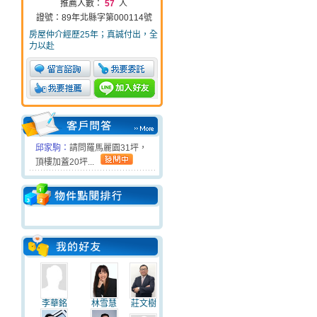
推薦人數：
57
人
證號：89年北縣字第000114號
房屋仲介經歷25年；真誠付出，全
力以赴
邱家駒：
請問羅馬麗園31坪，
頂樓加蓋20坪...
李華銘
林雪慧
莊文樹